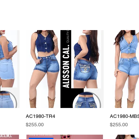
AC1980-TR4
AC1980-MB
Precio
Precio
$255.00
$255.00