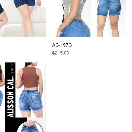
AC-197C
Precio
$215.00