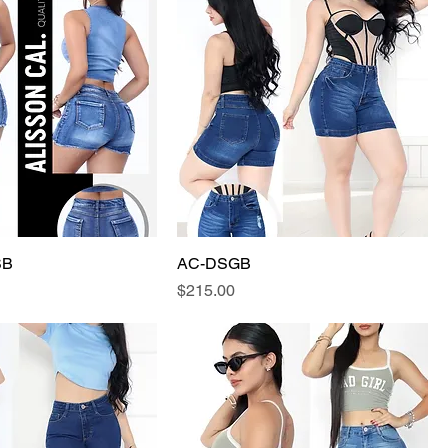
SB
AC-DSGB
Precio
$215.00