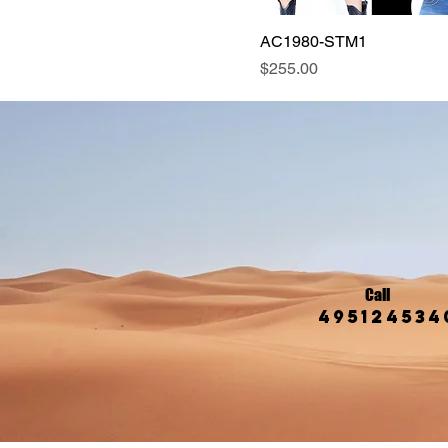
AC1980-STM1
Precio
$255.00
Call
495124534