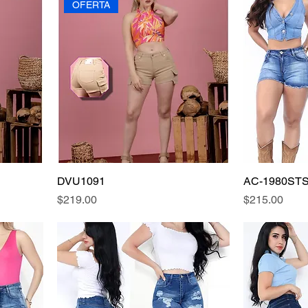
OFERTA
DVU1091
AC-1980ST
Precio
Precio
$219.00
$215.00