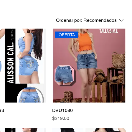
Ordenar por:
Recomendados
OFERTA
S3
DVU1080
Precio
$219.00