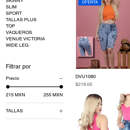
SKINNY
OFERTA
SLIM
SPORT
TALLAS PLUS
TOP
VAQUEROS
VENUE VICTORIA
WIDE LEG
Filtrar por
DVU1080
Precio
Precio
$219.00
215 MXN
255 MXN
TALLAS
5
7