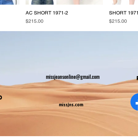
AC SHORT 1971-2
SHORT 1971
Precio
Precio
$215.00
$215.00
missjeansonline@gmail.com
0
missjns.com