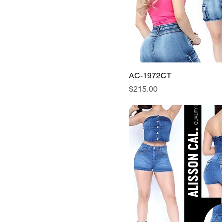
9
11
13
15
L
AC-1972CT
M
Precio
$215.00
S