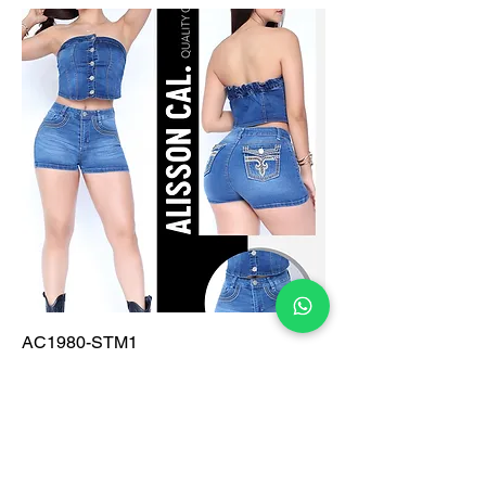
AC1980-STM1
Precio
$255.00