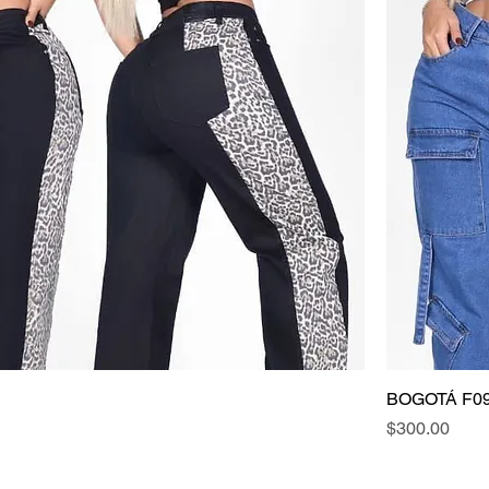
BOGOTÁ F0
Precio
$300.00