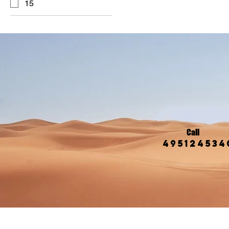
15
Call
495124534