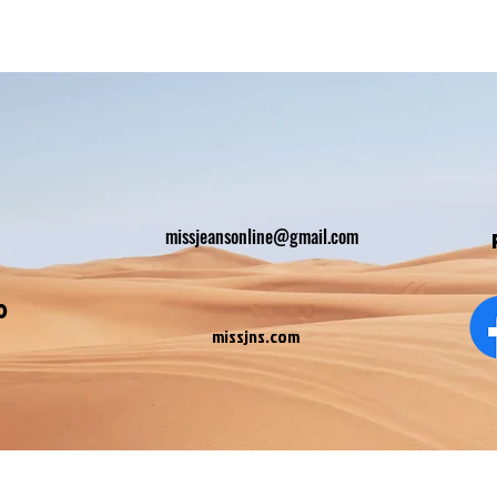
missjeansonline@gmail.com
0
missjns.com