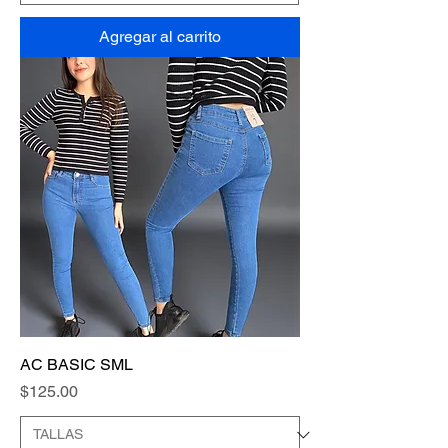
Agregar al carrito
AC BASIC SML
Precio
$125.00