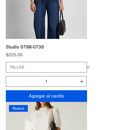
Studio ST88-073S
Precio
$225.00
Agregar al carrito
Nuevo