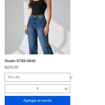
Studio ST88-084S
Precio
$225.00
Agregar al carrito