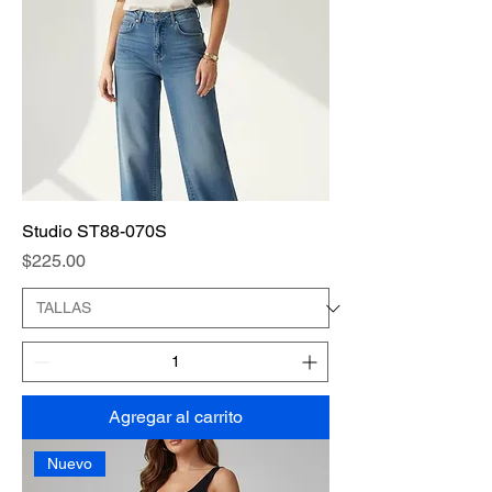
Studio ST88-070S
Precio
$225.00
Agregar al carrito
Nuevo