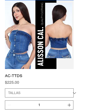
AC-TTDS
Precio
$225.00