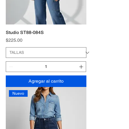
Studio ST88-084S
Precio
$225.00
Agregar al carrito
Nuevo