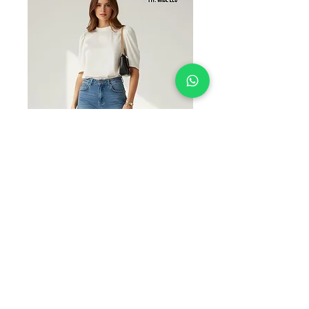
Studio ST88-070S
Precio
$225.00