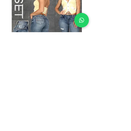
Y1068-PS
Precio
$300.00
TALLAS
*