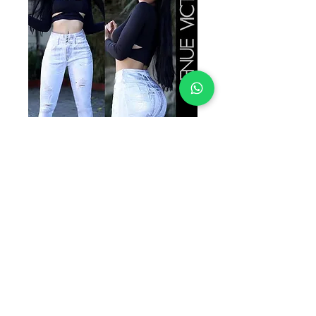
SKU: LEO9340-3
VICTORIA
LEO9340-3
Precio
$249.00
TALLAS
*