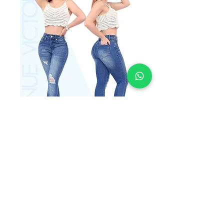
SKU: LEO2457
VICTORIA
LEO2457
Precio
$235.00
TALLAS
*