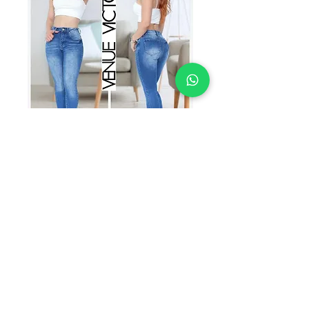
SKU: LEO2445
VICTORIA
LEO2445
Precio
$249.00
TALLAS
*