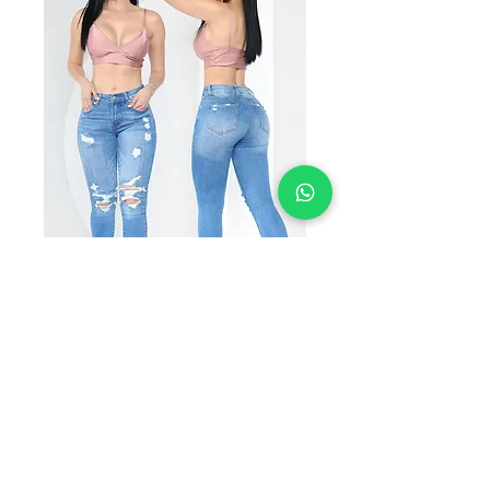
SKU: LEO 2428
VICTORIA
LEO2428
Precio
$249.00