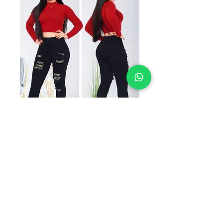
SKU: LEO2398
VICTORIA
LEO2398
Precio
$249.00
TALLAS
*