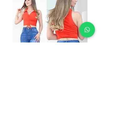
VICTORIA L-1047
Precio
$285.00
TALLAS
*