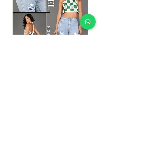
V2605-PS
Precio
$300.00
TALLAS
*