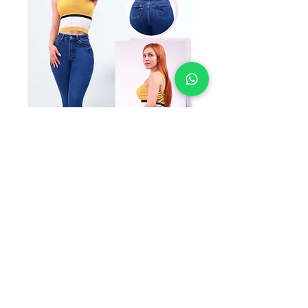
SKU: TG2407
TEST GOOD 2407
Precio
$199.00
TALLAS
*