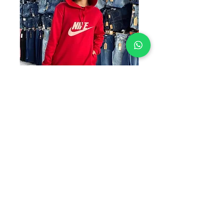
SUDADERA
LARGA N1
Precio
$225.00
TALLAS
*