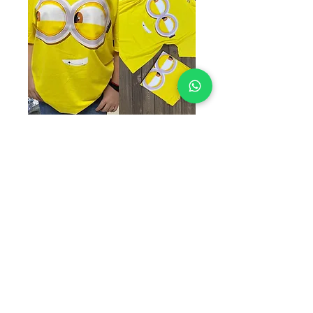
PLAYERA
OVERSIZE
MINIUM
Precio
$155.00
TALLAS
*
PAQUETE
*