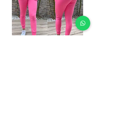
SKU: P3
PATALONERA
ROSA
Precio
$129.00
TALLAS
*
Cantidad
*