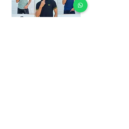
PAQUETE B1
Precio
$1,000.00
TALLAS
*
Cantidad
*
Agregar al carrito