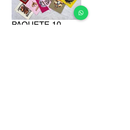
PAQUETE 10
OVERSIZE
VAQUERA
Precio
$1,200.00
TALLAS
*
Cantidad
*
Agregar al carrito