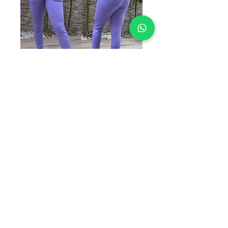
SKU: P1
PANTALONERA 1
Precio
$129.00
TALLAS
*
Cantidad
*