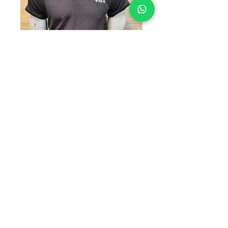
MAJA BLACK
Precio
$170.00
TALLAS
*
Cantidad
*
Agregar al carrito