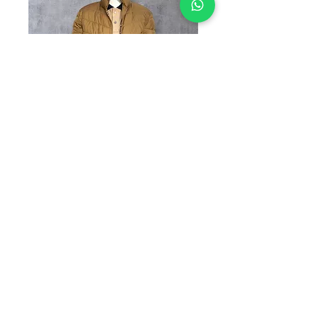
DOBLE VISTA
M2TF-02 KAKI
Precio
$0.00
TALLAS
*
Elegir
Cantidad
*