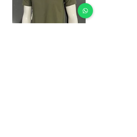
HUN AR VERDE
MILITAR
Precio
$130.00
TALLAS
*
Cantidad
*