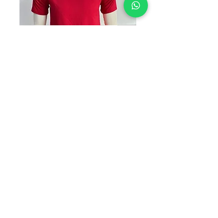
HUN AR ROJO
Precio
$130.00
TALLAS
*
Cantidad
*
Agregar al carrito