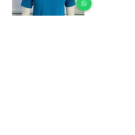
HUN AR AZUL PE
Precio
$130.00
TALLAS
*
Cantidad
*
Agregar al carrito