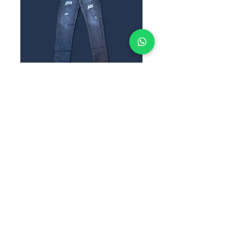
SKU: HUGOB3
HUGO B3
Precio
$285.00
TALLAS
*
Cantidad
*