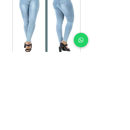
SKU: HK-W-031
HK-W-031
Precio
$135.00
TALLAS
*