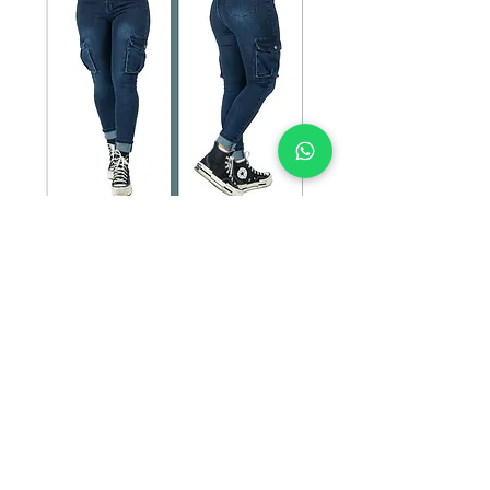
SKU: HK-W-006
HK-W-006
Precio
$135.00
TALLAS
*