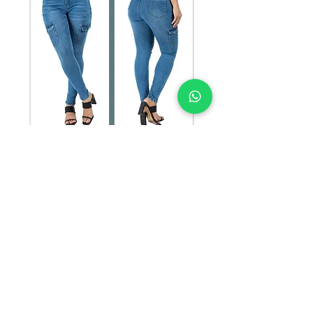
SKU: HK-W-005
HK-W-005
Precio
$135.00
TALLAS
*