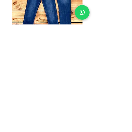
SKU: H-098
H-098
Precio
$285.00
TALLAS
*
Cantidad
*