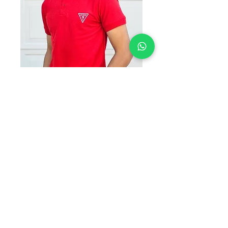
G1 ROJO
Precio
$170.00
TALLAS
*
Cantidad
*