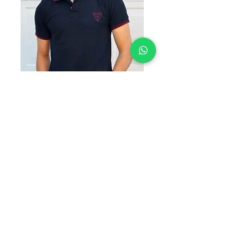
G1 MARINO
Precio
$170.00
TALLAS
*