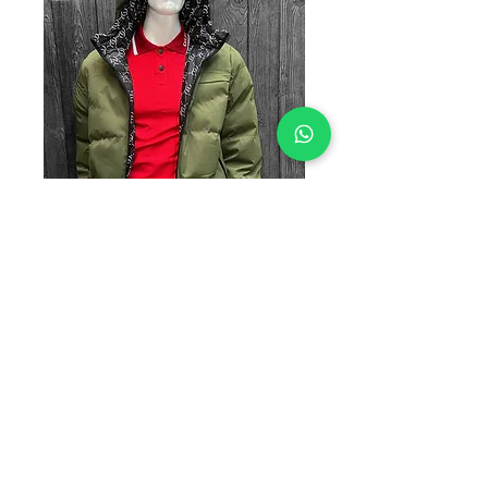
Chamarra doble
vista #MMILITAR
Precio
$299.00
TALLAS
*