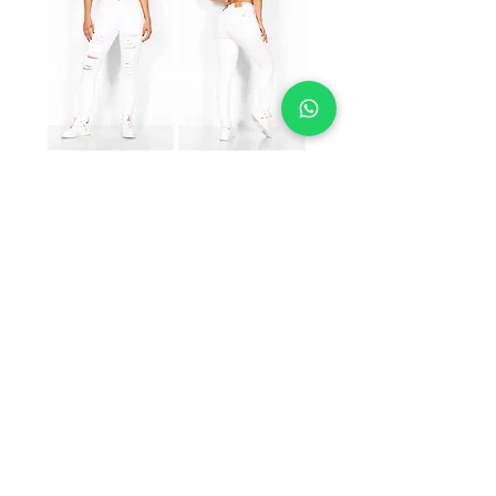
SKU: BOG157
BOG 157
Precio
$199.00
TALLAS A
*
Cantidad
*