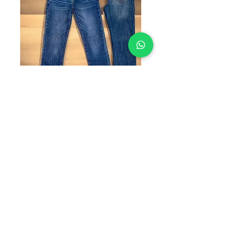
SKU: BL-C32
BL.C32
Precio
$285.00
TALLAS
*
Cantidad
*