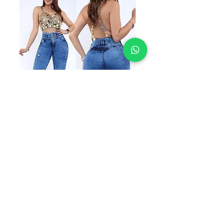
SKU: BKR3581
BKR 3581
Precio
$199.00
TALLAS A
*
Cantidad
*