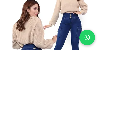
SKU: BKR3575
BKR 3575
Precio
$199.00
TALLAS A
*