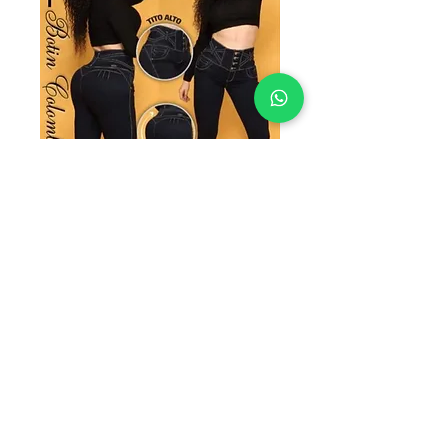
SKU: B-052
B-052
Precio
$235.00
TALLAS
*
Cantidad
*