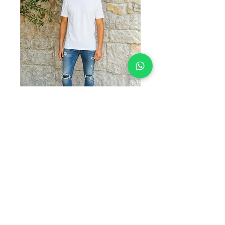
SKU: AE M003
AE M003
Precio
$335.00
TALLAS
*