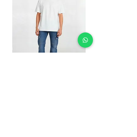
SKU: ACFMCARGO1
ACFM CARGO
Precio
$285.00
TALLAS
*