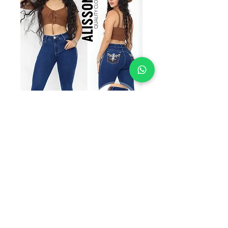
SKU: ACBSC1
ACBSC1
Precio
$295.00
TALLAS
*