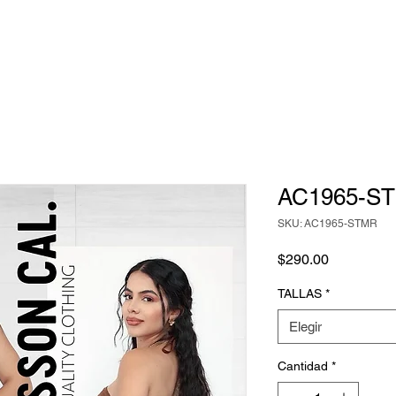
AC1965-S
SKU: AC1965-STMR
Precio
$290.00
TALLAS
*
Elegir
Cantidad
*