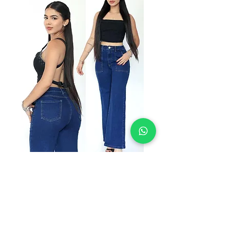
SKU: AC-WLSLBP
AC-WLSLBP
Precio
$305.00
TALLAS A
*