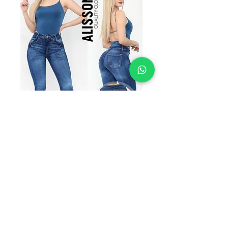
SKU: AC-TRSTN
AC-TRSTN
Precio
$290.00
TALLAS
*