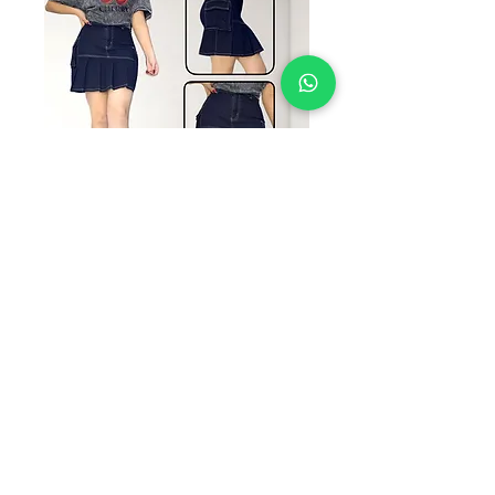
AC-STA
Precio
$195.00
TALLAS
*
Cantidad
*