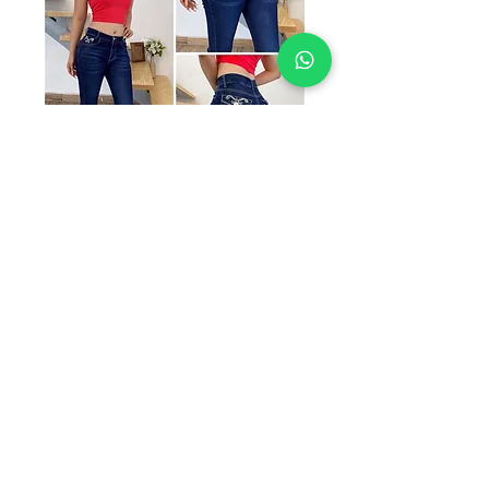
SKU: AC-PRV25
AC-PRV25
Precio
$249.00
TALLAS
*
Cantidad
*