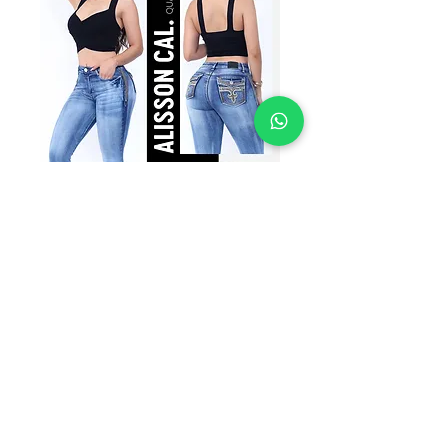
SKU: AC-1987TRA
AC-1987TRA
Precio
$335.00
TALLAS
*