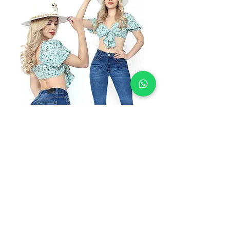
SKU: AC-1965STSPRB
AC-1965STSPRB
Precio
$290.00
TALLAS
*