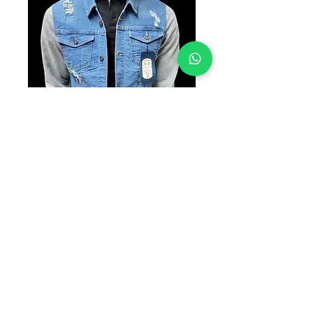
5 CHAMARRAS
POR $1100
Precio
$1,100.00
Cantidad
*